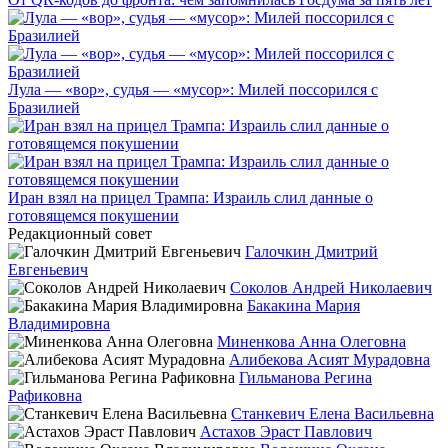
Лула — «вор», судья — «мусор»: Милей поссорился с
Бразилией
Иран взял на прицел Трампа: Израиль слил данные о
готовящемся покушении
Редакционный совет
Галочкин Дмитрий
Евгеньевич
Соколов Андрей Николаевич
Бакакина Мария
Владимировна
Миненкова Анна Олеговна
Алибекова Асият Мурадовна
Гильманова Регина
Рафиковна
Станкевич Елена Васильевна
Астахов Эраст Павлович