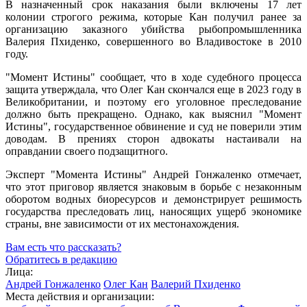
В назначенный срок наказания были включены 17 лет
колонии строгого режима, которые Кан получил ранее за
организацию заказного убийства рыбопромышленника
Валерия Пхиденко, совершенного во Владивостоке в 2010
году.
"Момент Истины" сообщает, что в ходе судебного процесса
защита утверждала, что Олег Кан скончался еще в 2023 году в
Великобритании, и поэтому его уголовное преследование
должно быть прекращено. Однако, как выяснил "Момент
Истины", государственное обвинение и суд не поверили этим
доводам. В прениях сторон адвокаты настаивали на
оправдании своего подзащитного.
Эксперт "Момента Истины" Андрей Гонжаленко отмечает,
что этот приговор является знаковым в борьбе с незаконным
оборотом водных биоресурсов и демонстрирует решимость
государства преследовать лиц, наносящих ущерб экономике
страны, вне зависимости от их местонахождения.
Вам есть что рассказать?
Обратитесь в редакцию
Лица:
Андрей Гонжаленко
Олег Кан
Валерий Пхиденко
Места действия и организации: