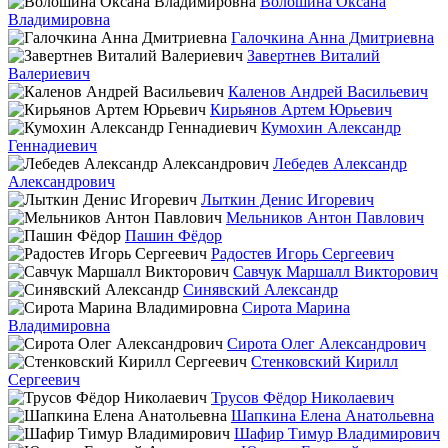
Волошина Оксана
Владимировна
Галочкина Анна Дмитриевна
Завертнев Виталий
Валериевич
Каленов Андрей Васильевич
Кирьянов Артем Юрьевич
Кумохин Александр
Геннадиевич
Лебедев Александр
Александрович
Лыткин Денис Игоревич
Мельников Антон Павлович
Пашин Фёдор
Радостев Игорь Сергеевич
Савчук Маршалл Викторович
Синявский Александр
Сирота Марина
Владимировна
Сирота Олег Александрович
Стенковский Кирилл
Сергеевич
Трусов Фёдор Николаевич
Шапкина Елена Анатольевна
Шафир Тимур Владимирович