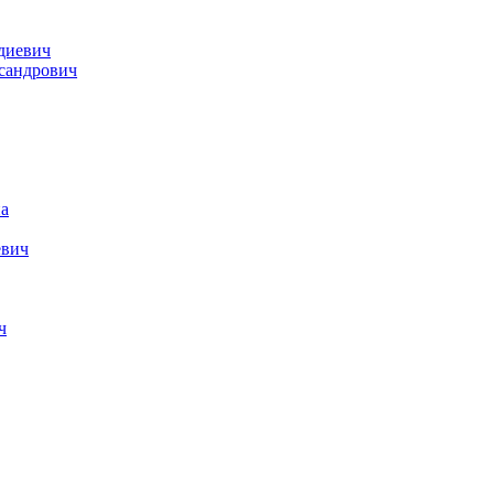
диевич
сандрович
а
евич
ч