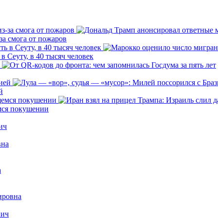
за смога от пожаров
 Сеуту, в 40 тысяч человек
й
емся покушении
ич
вна
а
ировна
вич