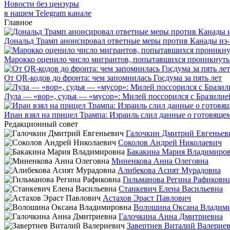
Новости без цензуры
в нашем Telegram канале
Главное
Дональд Трамп анонсировал ответные меры против Канады из-
Марокко оценило число мигрантов, попытавшихся проникнуть в
От QR-кодов до фронта: чем запомнилась Госдума за пять лет
Лула — «вор», судья — «мусор»: Милей поссорился с Бразилие
Иран взял на прицел Трампа: Израиль слил данные о готовящ
Редакционный совет
Галочкин Дмитрий Евгеньев
Соколов Андрей Николаевич
Бакакина Мария Владимиро
Миненкова Анна Олеговна
Алибекова Асият Мурадовна
Гильманова Регина Рафиковн
Станкевич Елена Васильевна
Астахов Эраст Павлович
Волошина Оксана Владим
Галочкина Анна Дмитриевна
Завертнев Виталий Валерие