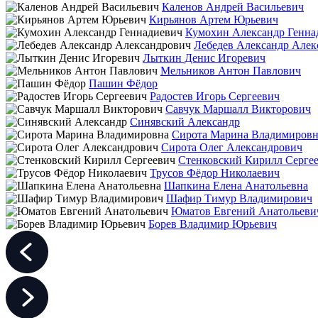
Каленов Андрей Васильевич
Кирьянов Артем Юрьевич
Кумохин Александр Генна
Лебедев Александр Алек
Лыткин Денис Игоревич
Мельников Антон Павлович
Пашин Фёдор
Радостев Игорь Сергеевич
Савчук Маршалл Викторович
Синявский Александр
Сирота Марина Владимировн
Сирота Олег Александрович
Стенковский Кирилл Серге
Трусов Фёдор Николаевич
Шапкина Елена Анатольевна
Шафир Тимур Владимирович
Юматов Евгений Анатольеви
Борев Владимир Юрьевич