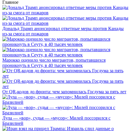
Главное
Дональд Трамп анонсировал ответные меры против Канады
из-за смога от пожаров
Марокко оценило число мигрантов, попытавшихся
проникнуть в Сеуту, в 40 тысяч человек
От QR-кодов до фронта: чем запомнилась Госдума за пять лет
Лула — «вор», судья — «мусор»: Милей поссорился с
Бразилией