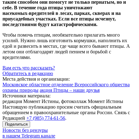
таким способом они помогут не только пернатым, но и
себе. В течение года птицы уничтожают
насекомых-вредителей
в лесах, парках, скверах и на
приусадебных участках. Если все птицы исчезнут,
последствиями будут катастрофическими.
Чтобы помочь птицам, необязательно прилагать много
усилий. Нужно лишь изготовить кормушки, наполнить их
едой и развесить в местах, где чаще всего бывают птицы. А
летом они отблагодарят людей пением и борьбой с
вредителями.
Вам есть что рассказать?
Обратитесь в редакцию
Места действия и организации:
Московское областное отделение Всероссийского общества
охраны природы
акция Птицы – наши друзья
Источники материала:
редакция Момент Истины, фотоколлаж Момент Истины
Настоящую публикацию просим считать официальным
обращением в правоохранительные органы России. Связь с
Редакцией
+7 (985) 774-61-56
.
Поделиться
Новости без цензуры
в нашем Telegram канале