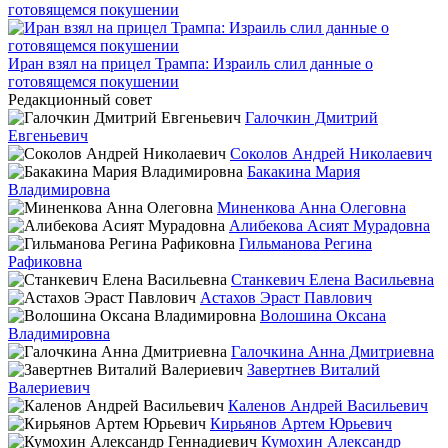
Иран взял на прицел Трампа: Израиль слил данные о
готовящемся покушении
Редакционный совет
Галочкин Дмитрий
Евгеньевич
Соколов Андрей Николаевич
Бакакина Мария
Владимировна
Миненкова Анна Олеговна
Алибекова Асият Мурадовна
Гильманова Регина
Рафиковна
Станкевич Елена Васильевна
Астахов Эраст Павлович
Волошина Оксана
Владимировна
Галочкина Анна Дмитриевна
Завертнев Виталий
Валериевич
Каленов Андрей Васильевич
Кирьянов Артем Юрьевич
Кумохин Александр