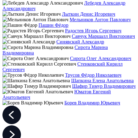
Лебедев Александр
Александрович
Лыткин Денис Игоревич
Мельников Антон Павлович
Пашин Фёдор
Радостев Игорь Сергеевич
Савчук Маршалл Викторович
Синявский Александр
Сирота Марина
Владимировна
Сирота Олег Александрович
Стенковский Кирилл
Сергеевич
Трусов Фёдор Николаевич
Шапкина Елена Анатольевна
Шафир Тимур Владимирович
Юматов Евгений
Анатольевич
Борев Владимир Юрьевич