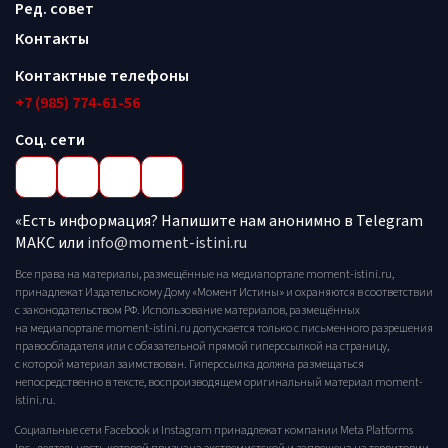
Ред. совет
Контакты
Контактные телефоны
+7 (985) 774-61-56
Соц. сети
«Есть информация? Напишите нам анонимно в Telegram
МАКС или
info@moment-istini.ru
Все права на материалы, размещённые на медиапортале moment-istini.ru,
принадлежат Издательскому Дому «Момент Истины» и охраняются в соответствии
с законодательством РФ. Использование материалов, размещённых
на медиапортале moment-istini.ru допускается только с письменного разрешения
правообладателя или с обязательной прямой гиперссылкой на страницу,
с которой материал заимствован. Гиперссылка должна размещаться
непосредственно в тексте, воспроизводящем оригинальный материал moment-
istini.ru.
Социальные сети Facebook и Instagram принадлежат компании Meta Platforms