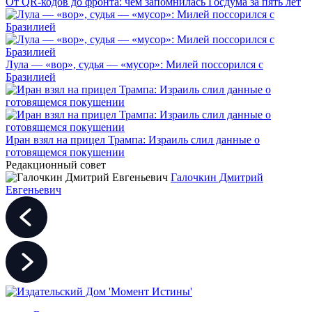
От QR-кодов до фронта: чем запомнилась Госдума за пять лет
Лула — «вор», судья — «мусор»: Милей поссорился с
Бразилией
Иран взял на прицел Трампа: Израиль слил данные о
готовящемся покушении
Редакционный совет
Галочкин Дмитрий
Евгеньевич