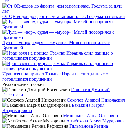
От QR-кодов до фронта: чем запомнилась Госдума за пять лет
Лула — «вор», судья — «мусор»: Милей поссорился с
Бразилией
Иран взял на прицел Трампа: Израиль слил данные о
готовящемся покушении
Редакционный совет
Галочкин Дмитрий
Евгеньевич
Соколов Андрей Николаевич
Бакакина Мария
Владимировна
Миненкова Анна Олеговна
Алибекова Асият Мурадовна
Гильманова Регина