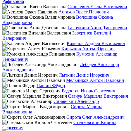
Рафиковна
Станкевич Елена Васильевна
Астахов Эраст Павлович
Волошина Оксана
Владимировна
Галочкина Анна Дмитриевна
Завертнев Виталий
Валериевич
Каленов Андрей Васильевич
Кирьянов Артем Юрьевич
Кумохин Александр
Геннадиевич
Лебедев Александр
Александрович
Лыткин Денис Игоревич
Мельников Антон Павлович
Пашин Фёдор
Радостев Игорь Сергеевич
Савчук Маршалл Викторович
Синявский Александр
Сирота Марина
Владимировна
Сирота Олег Александрович
Стенковский Кирилл
Сергеевич