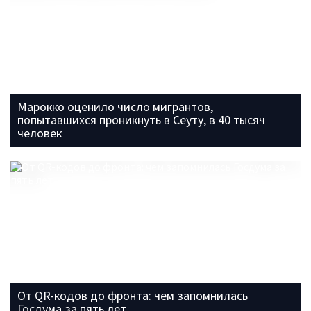
Марокко оценило число мигрантов,
попытавшихся проникнуть в Сеуту, в 40 тысяч
человек
От QR-кодов до фронта: чем запомнилась
Госдума за пять лет