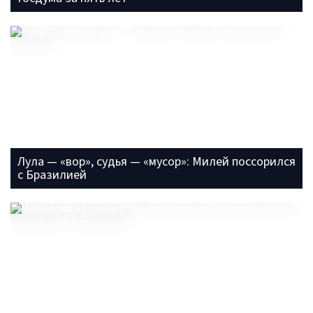
Лула — «вор», судья — «мусор»: Милей поссорился
с Бразилией