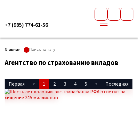
+7 (985) 774-61-56
Главная
Поиск по тэгу
Агентство по страхованию вкладов
Первая
«
1
2
3
4
5
»
Последняя