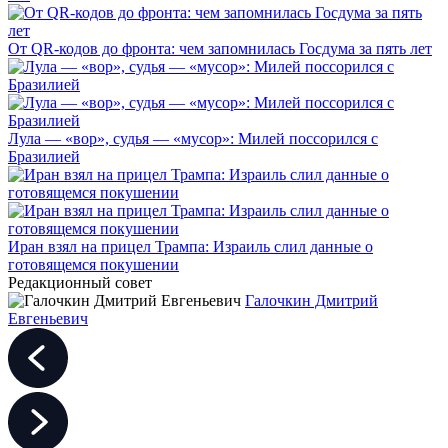
От QR-кодов до фронта: чем запомнилась Госдума за пять лет
Лула — «вор», судья — «мусор»: Милей поссорился с
Бразилией
Иран взял на прицел Трампа: Израиль слил данные о
готовящемся покушении
Редакционный совет
Галочкин Дмитрий
Евгеньевич