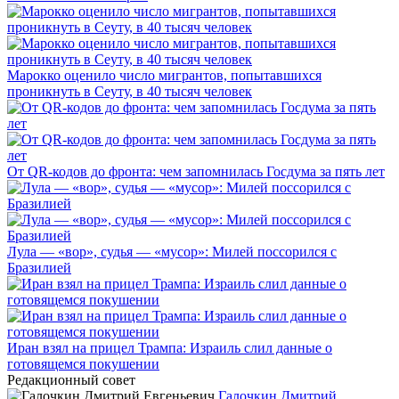
Марокко оценило число мигрантов, попытавшихся
проникнуть в Сеуту, в 40 тысяч человек
От QR-кодов до фронта: чем запомнилась Госдума за пять лет
Лула — «вор», судья — «мусор»: Милей поссорился с
Бразилией
Иран взял на прицел Трампа: Израиль слил данные о
готовящемся покушении
Редакционный совет
Галочкин Дмитрий