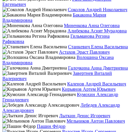
Евгеньевич
Соколов Андрей Николаевич
Бакакина Мария
Владимировна
Миненкова Анна Олеговна
Алибекова Асият Мурадовна
Гильманова Регина
Рафиковна
Станкевич Елена Васильевна
Астахов Эраст Павлович
Волошина Оксана
Владимировна
Галочкина Анна Дмитриевна
Завертнев Виталий
Валериевич
Каленов Андрей Васильевич
Кирьянов Артем Юрьевич
Кумохин Александр
Геннадиевич
Лебедев Александр
Александрович
Лыткин Денис Игоревич
Мельников Антон Павлович
Пашин Фёдор
Радостев Игорь Сергеевич