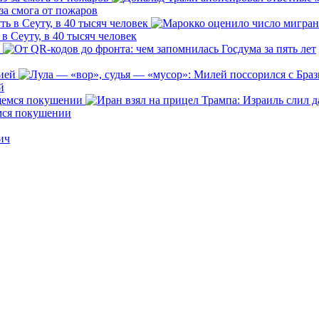
за смога от пожаров
 Сеуту, в 40 тысяч человек
й
емся покушении
ич