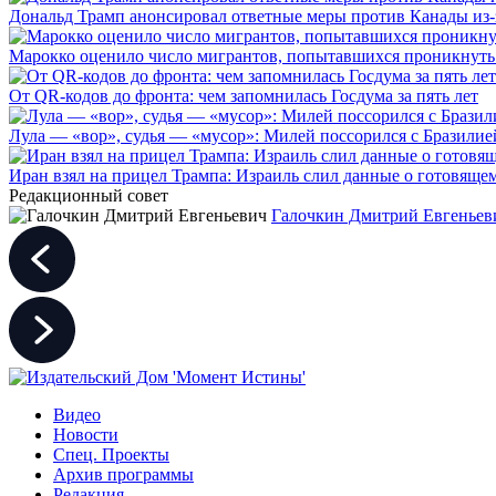
Дональд Трамп анонсировал ответные меры против Канады из-
Марокко оценило число мигрантов, попытавшихся проникнуть в
От QR-кодов до фронта: чем запомнилась Госдума за пять лет
Лула — «вор», судья — «мусор»: Милей поссорился с Бразилие
Иран взял на прицел Трампа: Израиль слил данные о готовящ
Редакционный совет
Галочкин Дмитрий Евгеньев
Видео
Новости
Спец. Проекты
Архив программы
Редакция