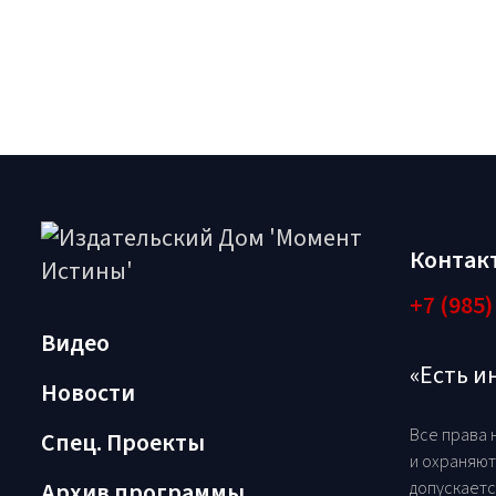
Контак
+7 (985)
Видео
«Есть 
Новости
Все права 
Спец. Проекты
и охраняют
Архив программы
допускаетс