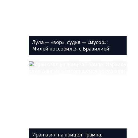
Лула — «вор», судья — «мусор»:
Милей поссорился с Бразилией
Иран взял на прицел Трампа: