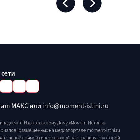
 сети
gram МАКС или
info@moment-istini.ru
принадлежат Издательскому Дому «Момент Истины»
риалов, размещённых на медиапортале moment-istini.ru
ательной прямой гиперссылкой на страницу, с которой