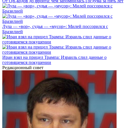
От QR-кодов до фронта: чем запомнилась Госдума за пять лет
Лула — «вор», судья — «мусор»: Милей поссорился с
Бразилией
Иран взял на прицел Трампа: Израиль слил данные о
готовящемся покушении
Редакционный совет