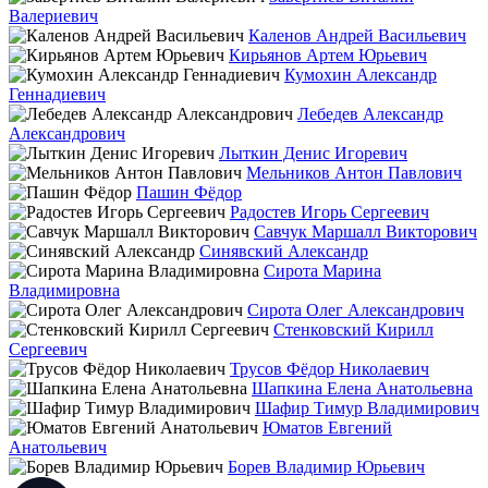
Валериевич
Каленов Андрей Васильевич
Кирьянов Артем Юрьевич
Кумохин Александр
Геннадиевич
Лебедев Александр
Александрович
Лыткин Денис Игоревич
Мельников Антон Павлович
Пашин Фёдор
Радостев Игорь Сергеевич
Савчук Маршалл Викторович
Синявский Александр
Сирота Марина
Владимировна
Сирота Олег Александрович
Стенковский Кирилл
Сергеевич
Трусов Фёдор Николаевич
Шапкина Елена Анатольевна
Шафир Тимур Владимирович
Юматов Евгений
Анатольевич
Борев Владимир Юрьевич