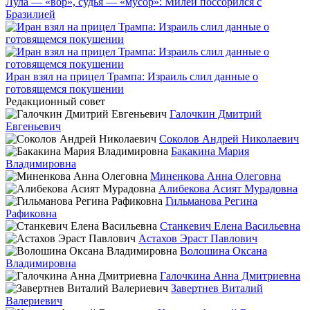
Лула — «вор», судья — «мусор»: Милей поссорился с
Бразилией
Иран взял на прицел Трампа: Израиль слил данные о
готовящемся покушении
Редакционный совет
Галочкин Дмитрий
Евгеньевич
Соколов Андрей Николаевич
Бакакина Мария
Владимировна
Миненкова Анна Олеговна
Алибекова Асият Мурадовна
Гильманова Регина
Рафиковна
Станкевич Елена Васильевна
Астахов Эраст Павлович
Волошина Оксана
Владимировна
Галочкина Анна Дмитриевна
Завертнев Виталий
Валериевич