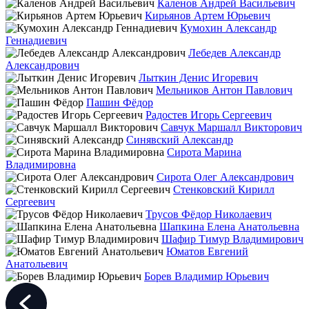
Каленов Андрей Васильевич
Кирьянов Артем Юрьевич
Кумохин Александр
Геннадиевич
Лебедев Александр
Александрович
Лыткин Денис Игоревич
Мельников Антон Павлович
Пашин Фёдор
Радостев Игорь Сергеевич
Савчук Маршалл Викторович
Синявский Александр
Сирота Марина
Владимировна
Сирота Олег Александрович
Стенковский Кирилл
Сергеевич
Трусов Фёдор Николаевич
Шапкина Елена Анатольевна
Шафир Тимур Владимирович
Юматов Евгений
Анатольевич
Борев Владимир Юрьевич