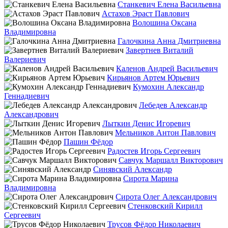
Станкевич Елена Васильевна
Астахов Эраст Павлович
Волошина Оксана
Владимировна
Галочкина Анна Дмитриевна
Завертнев Виталий
Валериевич
Каленов Андрей Васильевич
Кирьянов Артем Юрьевич
Кумохин Александр
Геннадиевич
Лебедев Александр
Александрович
Лыткин Денис Игоревич
Мельников Антон Павлович
Пашин Фёдор
Радостев Игорь Сергеевич
Савчук Маршалл Викторович
Синявский Александр
Сирота Марина
Владимировна
Сирота Олег Александрович
Стенковский Кирилл
Сергеевич
Трусов Фёдор Николаевич