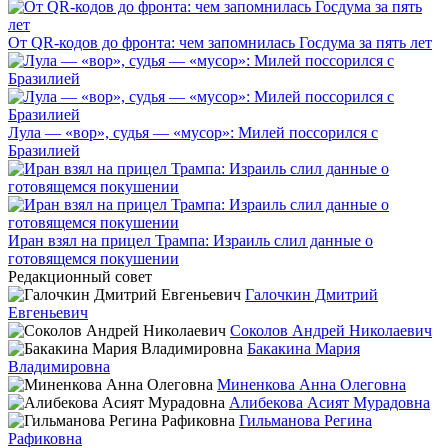
От QR-кодов до фронта: чем запомнилась Госдума за пять лет
Лула — «вор», судья — «мусор»: Милей поссорился с
Бразилией
Иран взял на прицел Трампа: Израиль слил данные о
готовящемся покушении
Редакционный совет
Галочкин Дмитрий
Евгеньевич
Соколов Андрей Николаевич
Бакакина Мария
Владимировна
Миненкова Анна Олеговна
Алибекова Асият Мурадовна
Гильманова Регина
Рафиковна