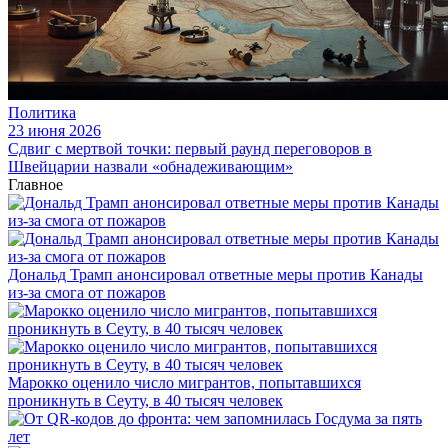
Политика
23 июня 2026
Сдвиг с мертвой точки: первый раунд переговоров в
Швейцарии назвали «обнадеживающим»
Главное
Дональд Трамп анонсировал ответные меры против Канады
из-за смога от пожаров
Марокко оценило число мигрантов, попытавшихся
проникнуть в Сеуту, в 40 тысяч человек