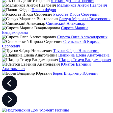
Лыткин Денис Игоревич
Мельников Антон Павлович
Пашин Фёдор
Радостев Игорь Сергеевич
Савчук Маршалл Викторович
Синявский Александр
Сирота Марина
Владимировна
Сирота Олег Александрович
Стенковский Кирилл
Сергеевич
Трусов Фёдор Николаевич
Шапкина Елена Анатольевна
Шафир Тимур Владимирович
Юматов Евгений
Анатольевич
Борев Владимир Юрьевич