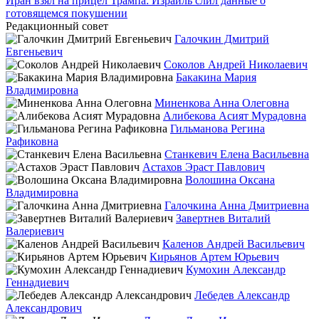
Иран взял на прицел Трампа: Израиль слил данные о
готовящемся покушении
Редакционный совет
Галочкин Дмитрий
Евгеньевич
Соколов Андрей Николаевич
Бакакина Мария
Владимировна
Миненкова Анна Олеговна
Алибекова Асият Мурадовна
Гильманова Регина
Рафиковна
Станкевич Елена Васильевна
Астахов Эраст Павлович
Волошина Оксана
Владимировна
Галочкина Анна Дмитриевна
Завертнев Виталий
Валериевич
Каленов Андрей Васильевич
Кирьянов Артем Юрьевич
Кумохин Александр
Геннадиевич
Лебедев Александр
Александрович