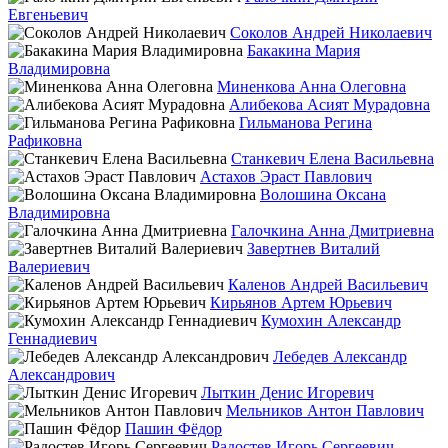
Евгеньевич
Соколов Андрей Николаевич
Бакакина Мария
Владимировна
Миненкова Анна Олеговна
Алибекова Асият Мурадовна
Гильманова Регина
Рафиковна
Станкевич Елена Васильевна
Астахов Эраст Павлович
Волошина Оксана
Владимировна
Галочкина Анна Дмитриевна
Завертнев Виталий
Валериевич
Каленов Андрей Васильевич
Кирьянов Артем Юрьевич
Кумохин Александр
Геннадиевич
Лебедев Александр
Александрович
Лыткин Денис Игоревич
Мельников Антон Павлович
Пашин Фёдор
Радостев Игорь Сергеевич