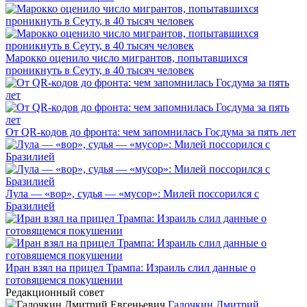
Марокко оценило число мигрантов, попытавшихся
проникнуть в Сеуту, в 40 тысяч человек
От QR-кодов до фронта: чем запомнилась Госдума за пять лет
Лула — «вор», судья — «мусор»: Милей поссорился с
Бразилией
Иран взял на прицел Трампа: Израиль слил данные о
готовящемся покушении
Редакционный совет
Галочкин Дмитрий