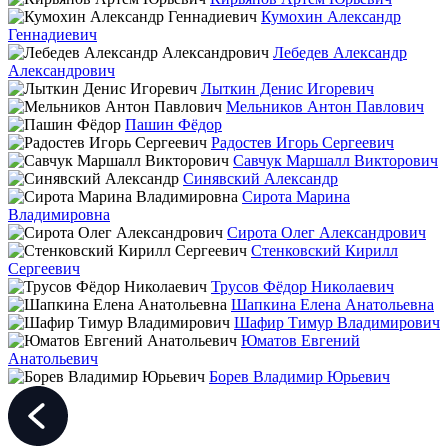
Кумохин Александр
Геннадиевич
Лебедев Александр
Александрович
Лыткин Денис Игоревич
Мельников Антон Павлович
Пашин Фёдор
Радостев Игорь Сергеевич
Савчук Маршалл Викторович
Синявский Александр
Сирота Марина
Владимировна
Сирота Олег Александрович
Стенковский Кирилл
Сергеевич
Трусов Фёдор Николаевич
Шапкина Елена Анатольевна
Шафир Тимур Владимирович
Юматов Евгений
Анатольевич
Борев Владимир Юрьевич