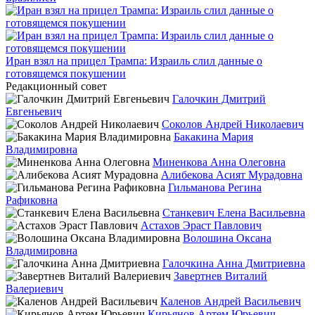
Иран взял на прицел Трампа: Израиль слил данные о
готовящемся покушении
Редакционный совет
Галочкин Дмитрий
Евгеньевич
Соколов Андрей Николаевич
Бакакина Мария
Владимировна
Миненкова Анна Олеговна
Алибекова Асият Мурадовна
Гильманова Регина
Рафиковна
Станкевич Елена Васильевна
Астахов Эраст Павлович
Волошина Оксана
Владимировна
Галочкина Анна Дмитриевна
Завертнев Виталий
Валериевич
Каленов Андрей Васильевич
Кирьянов Артем Юрьевич