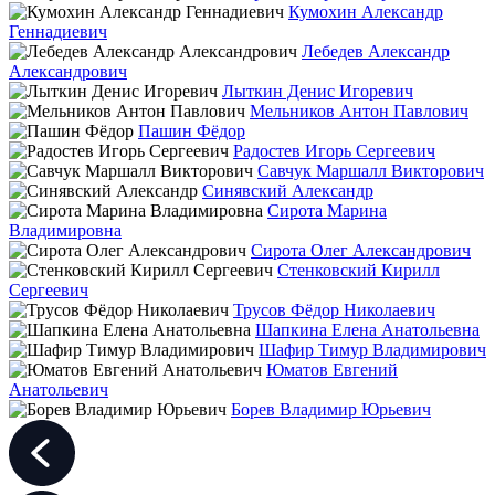
Кумохин Александр
Геннадиевич
Лебедев Александр
Александрович
Лыткин Денис Игоревич
Мельников Антон Павлович
Пашин Фёдор
Радостев Игорь Сергеевич
Савчук Маршалл Викторович
Синявский Александр
Сирота Марина
Владимировна
Сирота Олег Александрович
Стенковский Кирилл
Сергеевич
Трусов Фёдор Николаевич
Шапкина Елена Анатольевна
Шафир Тимур Владимирович
Юматов Евгений
Анатольевич
Борев Владимир Юрьевич