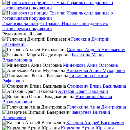
Иран взял на прицел Трампа: Израиль слил данные о
готовящемся покушении
Редакционный совет
Галочкин Дмитрий
Евгеньевич
Соколов Андрей Николаевич
Бакакина Мария
Владимировна
Миненкова Анна Олеговна
Алибекова Асият Мурадовна
Гильманова Регина
Рафиковна
Станкевич Елена Васильевна
Астахов Эраст Павлович
Волошина Оксана
Владимировна
Галочкина Анна Дмитриевна
Завертнев Виталий
Валериевич
Каленов Андрей Васильевич
Кирьянов Артем Юрьевич