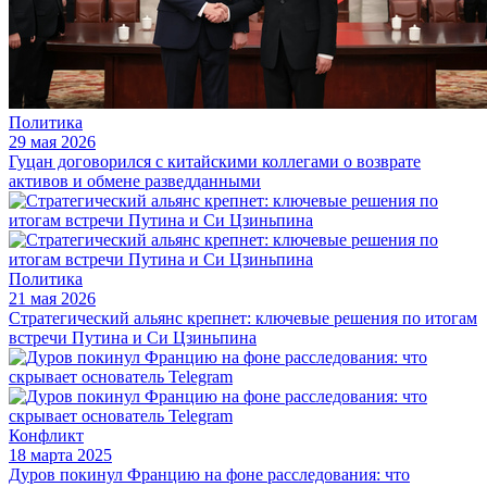
Политика
29 мая 2026
Гуцан договорился с китайскими коллегами о возврате
активов и обмене разведданными
Политика
21 мая 2026
Стратегический альянс крепнет: ключевые решения по итогам
встречи Путина и Си Цзиньпина
Конфликт
18 марта 2025
Дуров покинул Францию на фоне расследования: что