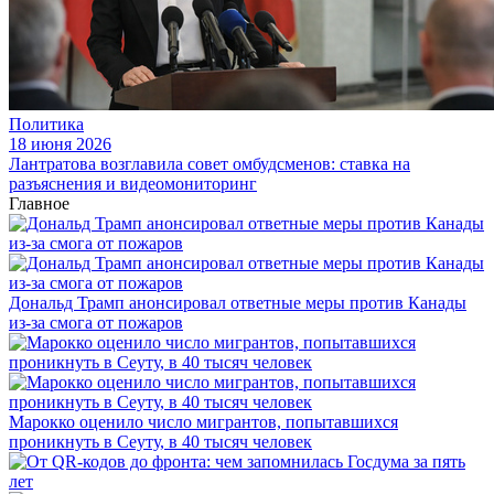
Политика
18 июня 2026
Лантратова возглавила совет омбудсменов: ставка на
разъяснения и видеомониторинг
Главное
Дональд Трамп анонсировал ответные меры против Канады
из-за смога от пожаров
Марокко оценило число мигрантов, попытавшихся
проникнуть в Сеуту, в 40 тысяч человек