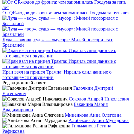
От QR-кодов до фронта: чем запомнилась Госдума за пять лет
Лула — «вор», судья — «мусор»: Милей поссорился с
Бразилией
Иран взял на прицел Трампа: Израиль слил данные о
готовящемся покушении
Редакционный совет
Галочкин Дмитрий
Евгеньевич
Соколов Андрей Николаевич
Бакакина Мария
Владимировна
Миненкова Анна Олеговна
Алибекова Асият Мурадовна
Гильманова Регина
Рафиковна