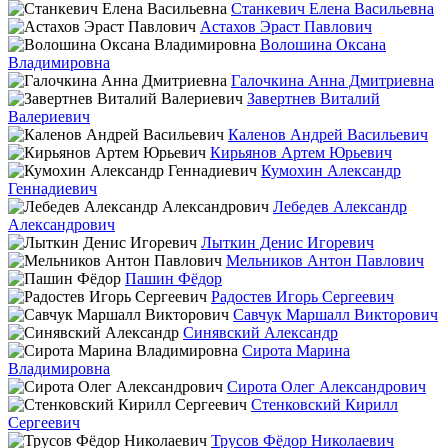
Станкевич Елена Васильевна
Астахов Эраст Павлович
Волошина Оксана
Владимировна
Галочкина Анна Дмитриевна
Завертнев Виталий
Валериевич
Каленов Андрей Васильевич
Кирьянов Артем Юрьевич
Кумохин Александр
Геннадиевич
Лебедев Александр
Александрович
Лыткин Денис Игоревич
Мельников Антон Павлович
Пашин Фёдор
Радостев Игорь Сергеевич
Савчук Маршалл Викторович
Синявский Александр
Сирота Марина
Владимировна
Сирота Олег Александрович
Стенковский Кирилл
Сергеевич
Трусов Фёдор Николаевич