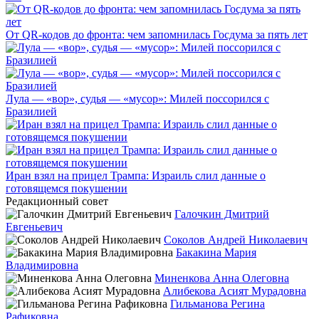
От QR-кодов до фронта: чем запомнилась Госдума за пять лет
Лула — «вор», судья — «мусор»: Милей поссорился с
Бразилией
Иран взял на прицел Трампа: Израиль слил данные о
готовящемся покушении
Редакционный совет
Галочкин Дмитрий
Евгеньевич
Соколов Андрей Николаевич
Бакакина Мария
Владимировна
Миненкова Анна Олеговна
Алибекова Асият Мурадовна
Гильманова Регина
Рафиковна