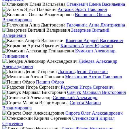
Станкевич Елена Васильевна
Астахов Эраст Павлович
Волошина Оксана
Владимировна
Галочкина Анна Дмитриевна
Завертнев Виталий
Валериевич
Каленов Андрей Васильевич
Кирьянов Артем Юрьевич
Кумохин Александр
Геннадиевич
Лебедев Александр
Александрович
Лыткин Денис Игоревич
Мельников Антон Павлович
Пашин Фёдор
Радостев Игорь Сергеевич
Савчук Маршалл Викторович
Синявский Александр
Сирота Марина
Владимировна
Сирота Олег Александрович
Стенковский Кирилл
Сергеевич
Трусов Фёдор Николаевич