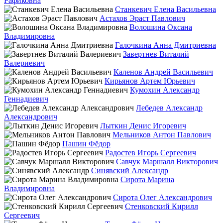
Рафиковна
Станкевич Елена Васильевна
Астахов Эраст Павлович
Волошина Оксана
Владимировна
Галочкина Анна Дмитриевна
Завертнев Виталий
Валериевич
Каленов Андрей Васильевич
Кирьянов Артем Юрьевич
Кумохин Александр
Геннадиевич
Лебедев Александр
Александрович
Лыткин Денис Игоревич
Мельников Антон Павлович
Пашин Фёдор
Радостев Игорь Сергеевич
Савчук Маршалл Викторович
Синявский Александр
Сирота Марина
Владимировна
Сирота Олег Александрович
Стенковский Кирилл
Сергеевич