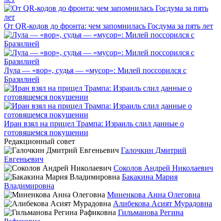
От QR-кодов до фронта: чем запомнилась Госдума за пять лет
Лула — «вор», судья — «мусор»: Милей поссорился с
Бразилией
Иран взял на прицел Трампа: Израиль слил данные о
готовящемся покушении
Редакционный совет
Галочкин Дмитрий
Евгеньевич
Соколов Андрей Николаевич
Бакакина Мария
Владимировна
Миненкова Анна Олеговна
Алибекова Асият Мурадовна
Гильманова Регина