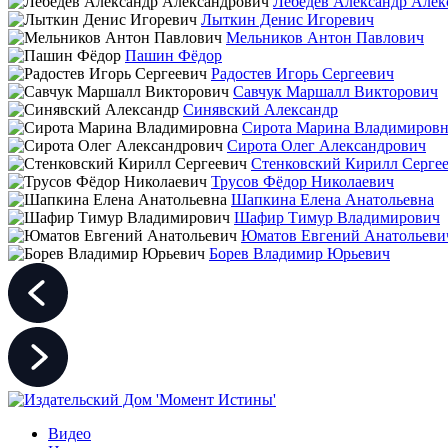
Лебедев Александр Алек
Лыткин Денис Игоревич
Мельников Антон Павлович
Пашин Фёдор
Радостев Игорь Сергеевич
Савчук Маршалл Викторович
Синявский Александр
Сирота Марина Владимировн
Сирота Олег Александрович
Стенковский Кирилл Серге
Трусов Фёдор Николаевич
Шапкина Елена Анатольевна
Шафир Тимур Владимирович
Юматов Евгений Анатольеви
Борев Владимир Юрьевич
Видео