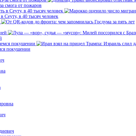
за смога от пожаров
 Сеуту, в 40 тысяч человек
й
емся покушении
ич
вна
а
ировна
вич
диевич