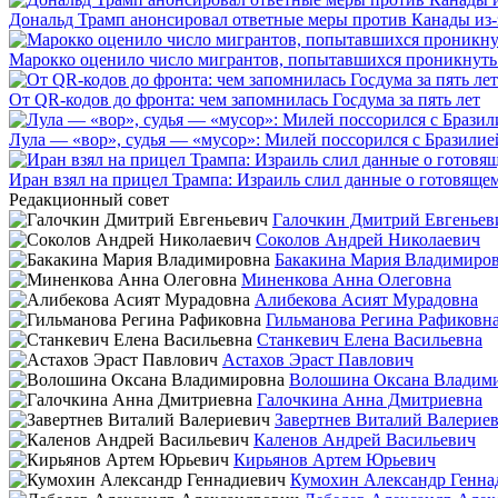
Дональд Трамп анонсировал ответные меры против Канады из-
Марокко оценило число мигрантов, попытавшихся проникнуть в
От QR-кодов до фронта: чем запомнилась Госдума за пять лет
Лула — «вор», судья — «мусор»: Милей поссорился с Бразилие
Иран взял на прицел Трампа: Израиль слил данные о готовящ
Редакционный совет
Галочкин Дмитрий Евгеньев
Соколов Андрей Николаевич
Бакакина Мария Владимиро
Миненкова Анна Олеговна
Алибекова Асият Мурадовна
Гильманова Регина Рафиковн
Станкевич Елена Васильевна
Астахов Эраст Павлович
Волошина Оксана Владим
Галочкина Анна Дмитриевна
Завертнев Виталий Валерие
Каленов Андрей Васильевич
Кирьянов Артем Юрьевич
Кумохин Александр Генна