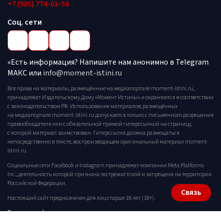
+7 (985) 774-61-56
Соц. сети
«Есть информация? Напишите нам анонимно в Telegram
МАКС или
info@moment-istini.ru
Все права на материалы, размещённые на медиапортале moment-istini.ru,
принадлежат Издательскому Дому «Момент Истины» и охраняются в соответствии
с законодательством РФ. Использование материалов, размещённых
на медиапортале moment-istini.ru допускается только с письменного разрешения
правообладателя или с обязательной прямой гиперссылкой на страницу,
с которой материал заимствован. Гиперссылка должна размещаться
непосредственно в тексте, воспроизводящем оригинальный материал moment-
istini.ru.
Социальные сети Facebook и Instagram принадлежат компании Meta Platforms
Inc., деятельность которой признана экстремистской и запрещена на территории
Российской Федерации.
Связь
Настоящий сайт предназначен для лиц старше 18 лет (18+).
Политика конфиденциальности