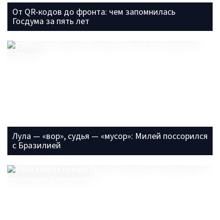
От QR-кодов до фронта: чем запомнилась
Госдума за пять лет
Лула — «вор», судья — «мусор»: Милей поссорился
с Бразилией