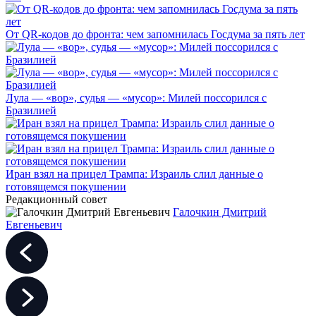
От QR-кодов до фронта: чем запомнилась Госдума за пять лет
Лула — «вор», судья — «мусор»: Милей поссорился с
Бразилией
Иран взял на прицел Трампа: Израиль слил данные о
готовящемся покушении
Редакционный совет
Галочкин Дмитрий
Евгеньевич