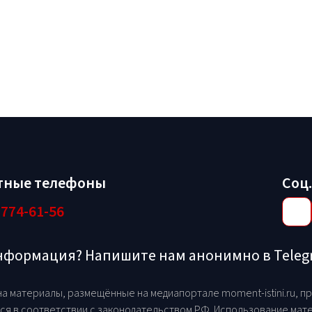
тные телефоны
Соц.
 774-61-56
информация? Напишите нам анонимно в Tele
на материалы, размещённые на медиапортале moment-istini.ru, 
ся в соответствии с законодательством РФ. Использование мате