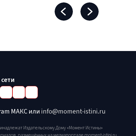
 сети
gram МАКС или
info@moment-istini.ru
принадлежат Издательскому Дому «Момент Истины»
риалов, размещённых на медиапортале moment-istini.ru