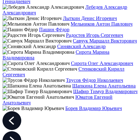
Геннадиевич
Лебедев Александр
Александрович
Лыткин Денис Игоревич
Мельников Антон Павлович
Пашин Фёдор
Радостев Игорь Сергеевич
Савчук Маршалл Викторович
Синявский Александр
Сирота Марина
Владимировна
Сирота Олег Александрович
Стенковский Кирилл
Сергеевич
Трусов Фёдор Николаевич
Шапкина Елена Анатольевна
Шафир Тимур Владимирович
Юматов Евгений
Анатольевич
Борев Владимир Юрьевич