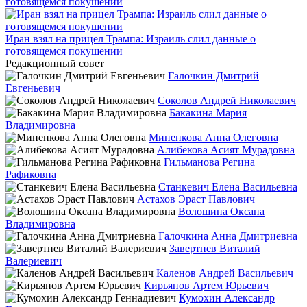
Иран взял на прицел Трампа: Израиль слил данные о
готовящемся покушении
Редакционный совет
Галочкин Дмитрий
Евгеньевич
Соколов Андрей Николаевич
Бакакина Мария
Владимировна
Миненкова Анна Олеговна
Алибекова Асият Мурадовна
Гильманова Регина
Рафиковна
Станкевич Елена Васильевна
Астахов Эраст Павлович
Волошина Оксана
Владимировна
Галочкина Анна Дмитриевна
Завертнев Виталий
Валериевич
Каленов Андрей Васильевич
Кирьянов Артем Юрьевич
Кумохин Александр