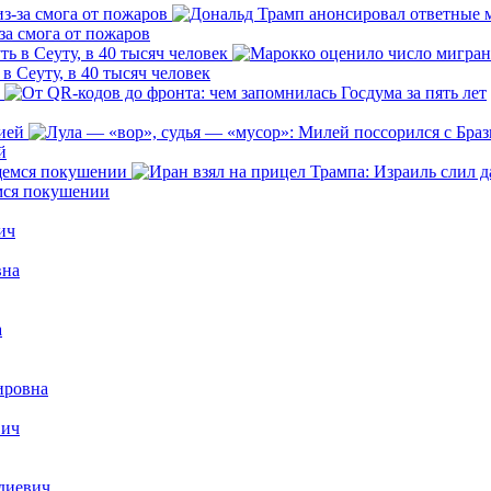
за смога от пожаров
 Сеуту, в 40 тысяч человек
й
емся покушении
ич
вна
а
ировна
вич
диевич