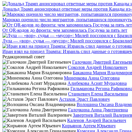
Дональд Трамп анонсировал ответные меры против Канады из-
Марокко оценило число мигрантов, попытавшихся проникнуть в
От QR-кодов до фронта: чем запомнилась Госдума за пять лет
Лула — «вор», судья — «мусор»: Милей поссорился с Бразилие
Иран взял на прицел Трампа: Израиль слил данные о готовящ
Редакционный совет
Галочкин Дмитрий Евгеньев
Соколов Андрей Николаевич
Бакакина Мария Владимиро
Миненкова Анна Олеговна
Алибекова Асият Мурадовна
Гильманова Регина Рафиковн
Станкевич Елена Васильевна
Астахов Эраст Павлович
Волошина Оксана Владим
Галочкина Анна Дмитриевна
Завертнев Виталий Валерие
Каленов Андрей Васильевич
Кирьянов Артем Юрьевич
Кумохин Александр Генна