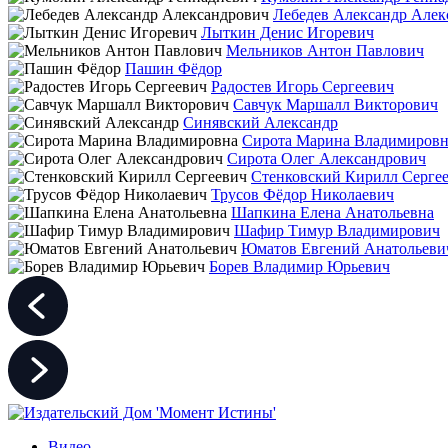
Лебедев Александр Алек
Лыткин Денис Игоревич
Мельников Антон Павлович
Пашин Фёдор
Радостев Игорь Сергеевич
Савчук Маршалл Викторович
Синявский Александр
Сирота Марина Владимировн
Сирота Олег Александрович
Стенковский Кирилл Серге
Трусов Фёдор Николаевич
Шапкина Елена Анатольевна
Шафир Тимур Владимирович
Юматов Евгений Анатольеви
Борев Владимир Юрьевич
Видео