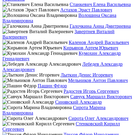
Станкевич Елена Васильевна
Астахов Эраст Павлович
Волошина Оксана
Владимировна
Галочкина Анна Дмитриевна
Завертнев Виталий
Валериевич
Каленов Андрей Васильевич
Кирьянов Артем Юрьевич
Кумохин Александр
Геннадиевич
Лебедев Александр
Александрович
Лыткин Денис Игоревич
Мельников Антон Павлович
Пашин Фёдор
Радостев Игорь Сергеевич
Савчук Маршалл Викторович
Синявский Александр
Сирота Марина
Владимировна
Сирота Олег Александрович
Стенковский Кирилл
Сергеевич
Трусов Фёдор Николаевич