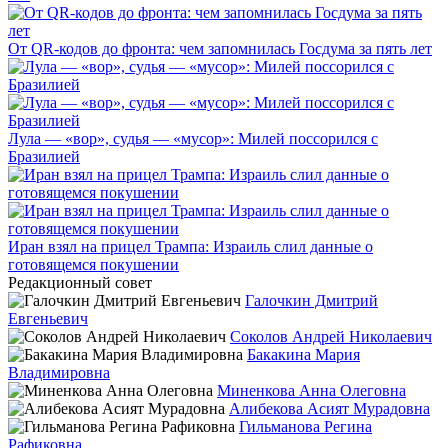
От QR-кодов до фронта: чем запомнилась Госдума за пять лет
Лула — «вор», судья — «мусор»: Милей поссорился с
Бразилией
Иран взял на прицел Трампа: Израиль слил данные о
готовящемся покушении
Редакционный совет
Галочкин Дмитрий
Евгеньевич
Соколов Андрей Николаевич
Бакакина Мария
Владимировна
Миненкова Анна Олеговна
Алибекова Асият Мурадовна
Гильманова Регина
Рафиковна