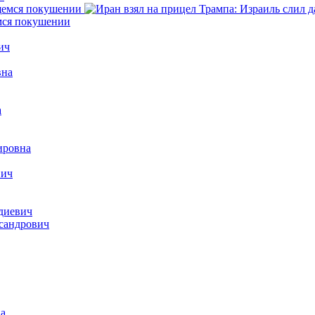
емся покушении
ич
вна
а
ировна
вич
диевич
сандрович
а