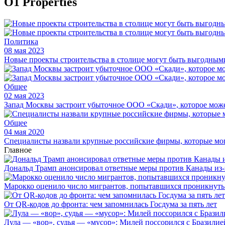
O1 Properties
Политика
08 мая 2023
Новые проекты строительства в столице могут быть выгодным
Общее
02 мая 2023
Запад Москвы застроит убыточное ООО «Скади», которое мож
Общее
04 мая 2020
Специалисты назвали крупные российские фирмы, которые мог
Главное
Дональд Трамп анонсировал ответные меры против Канады из-
Марокко оценило число мигрантов, попытавшихся проникнуть в
От QR-кодов до фронта: чем запомнилась Госдума за пять лет
Лула — «вор», судья — «мусор»: Милей поссорился с Бразилие