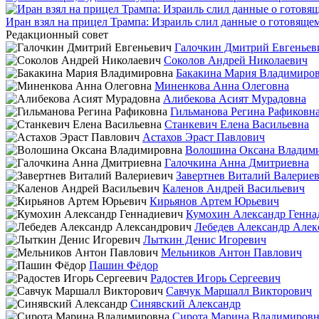
Иран взял на прицел Трампа: Израиль слил данные о готовящ
Редакционный совет
Галочкин Дмитрий Евгеньев
Соколов Андрей Николаевич
Бакакина Мария Владимиро
Миненкова Анна Олеговна
Алибекова Асият Мурадовна
Гильманова Регина Рафиковн
Станкевич Елена Васильевна
Астахов Эраст Павлович
Волошина Оксана Владим
Галочкина Анна Дмитриевна
Завертнев Виталий Валерие
Каленов Андрей Васильевич
Кирьянов Артем Юрьевич
Кумохин Александр Генна
Лебедев Александр Алек
Лыткин Денис Игоревич
Мельников Антон Павлович
Пашин Фёдор
Радостев Игорь Сергеевич
Савчук Маршалл Викторович
Синявский Александр
Сирота Марина Владимировн