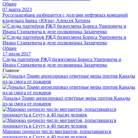
Общее
07 марта 2023
Россельхозбанк разбирается с долгами нефтяных компаний
владельца банка «Югра» Алексея Хотина
Общее
17 июля 2017
Следы партнёров РЖД бизнесмена Бориса Ушеровича и
Ивана Станкевича в деле полковника Захарченко
Главное
Дональд Трамп анонсировал ответные меры против Канады
из-за смога от пожаров
Марокко оценило число мигрантов, попытавшихся
проникнуть в Сеуту, в 40 тысяч человек