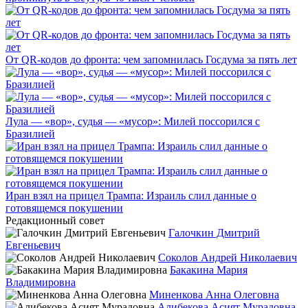
От QR-кодов до фронта: чем запомнилась Госдума за пять лет
Лула — «вор», судья — «мусор»: Милей поссорился с
Бразилией
Иран взял на прицел Трампа: Израиль слил данные о
готовящемся покушении
Редакционный совет
Галочкин Дмитрий
Евгеньевич
Соколов Андрей Николаевич
Бакакина Мария
Владимировна
Миненкова Анна Олеговна
Алибекова Асият Мурадовна