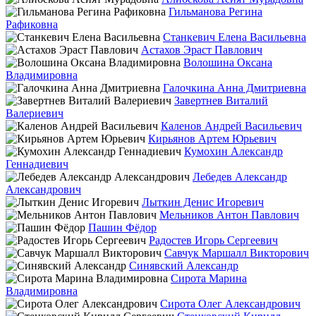
Гильманова Регина
Рафиковна
Станкевич Елена Васильевна
Астахов Эраст Павлович
Волошина Оксана
Владимировна
Галочкина Анна Дмитриевна
Завертнев Виталий
Валериевич
Каленов Андрей Васильевич
Кирьянов Артем Юрьевич
Кумохин Александр
Геннадиевич
Лебедев Александр
Александрович
Лыткин Денис Игоревич
Мельников Антон Павлович
Пашин Фёдор
Радостев Игорь Сергеевич
Савчук Маршалл Викторович
Синявский Александр
Сирота Марина
Владимировна
Сирота Олег Александрович