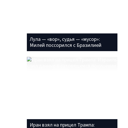
Лула — «вор», судья — «мусор»:
Милей поссорился с Бразилией
Иран взял на прицел Трампа: