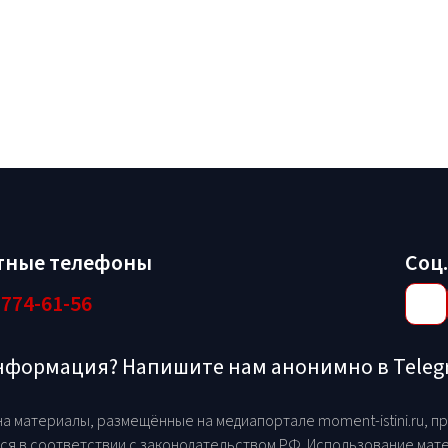
тные телефоны
Соц.
 774-61-56
информация? Напишите нам анонимно в Tele
на материалы, размещённые на медиапортале moment-istini.ru, 
ся в соответствии с законодательством РФ. Использование мате