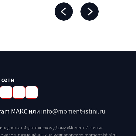
 сети
gram МАКС или
info@moment-istini.ru
принадлежат Издательскому Дому «Момент Истины»
риалов, размещённых на медиапортале moment-istini.ru