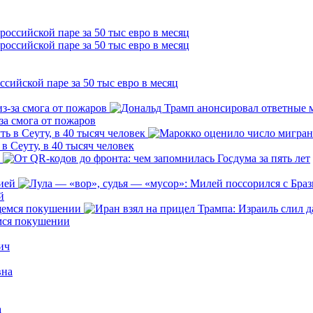
сийской паре за 50 тыс евро в месяц
за смога от пожаров
 Сеуту, в 40 тысяч человек
й
емся покушении
ич
вна
а