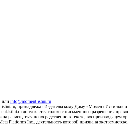
С или
info@moment-istini.ru
istini.ru, принадлежат Издательскому Дому «Момент Истины» и 
t-istini.ru допускается только с письменного разрешения прав
жна размещаться непосредственно в тексте, воспроизводящем ори
eta Platforms Inc., деятельность которой признана экстремистс