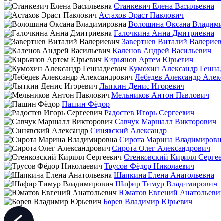
Станкевич Елена Васильевна
Астахов Эраст Павлович
Волошина Оксана Владим
Галочкина Анна Дмитриевна
Завертнев Виталий Валерие
Каленов Андрей Васильевич
Кирьянов Артем Юрьевич
Кумохин Александр Генна
Лебедев Александр Алек
Лыткин Денис Игоревич
Мельников Антон Павлович
Пашин Фёдор
Радостев Игорь Сергеевич
Савчук Маршалл Викторович
Синявский Александр
Сирота Марина Владимировн
Сирота Олег Александрович
Стенковский Кирилл Серге
Трусов Фёдор Николаевич
Шапкина Елена Анатольевна
Шафир Тимур Владимирович
Юматов Евгений Анатольеви
Борев Владимир Юрьевич