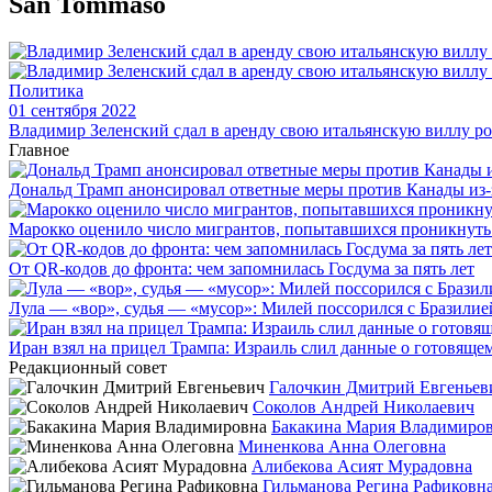
San Tommaso
Политика
01 сентября 2022
Владимир Зеленский сдал в аренду свою итальянскую виллу рос
Главное
Дональд Трамп анонсировал ответные меры против Канады из-
Марокко оценило число мигрантов, попытавшихся проникнуть в
От QR-кодов до фронта: чем запомнилась Госдума за пять лет
Лула — «вор», судья — «мусор»: Милей поссорился с Бразилие
Иран взял на прицел Трампа: Израиль слил данные о готовящ
Редакционный совет
Галочкин Дмитрий Евгеньев
Соколов Андрей Николаевич
Бакакина Мария Владимиро
Миненкова Анна Олеговна
Алибекова Асият Мурадовна
Гильманова Регина Рафиковн