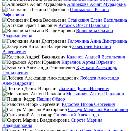
Алибекова Асият Мурадовна
Гильманова Регина
Рафиковна
Станкевич Елена Васильевна
Астахов Эраст Павлович
Волошина Оксана
Владимировна
Галочкина Анна Дмитриевна
Завертнев Виталий
Валериевич
Каленов Андрей Васильевич
Кирьянов Артем Юрьевич
Кумохин Александр
Геннадиевич
Лебедев Александр
Александрович
Лыткин Денис Игоревич
Мельников Антон Павлович
Пашин Фёдор
Радостев Игорь Сергеевич
Савчук Маршалл Викторович
Синявский Александр
Сирота Марина
Владимировна
Сирота Олег Александрович