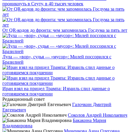
проникнуть в Сеуту, в 40 тысяч человек
От QR-кодов до фронта: чем запомнилась Госдума за пять лет
Лула — «вор», судья — «мусор»: Милей поссорился с
Бразилией
Иран взял на прицел Трампа: Израиль слил данные о
готовящемся покушении
Редакционный совет
Галочкин Дмитрий
Евгеньевич
Соколов Андрей Николаевич
Бакакина Мария
Владимировна
Миненкова Анна Олеговна