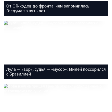
От QR-кодов до фронта: чем запомнилась
Госдума за пять лет
Лула — «вор», судья — «мусор»: Милей поссорился
с Бразилией