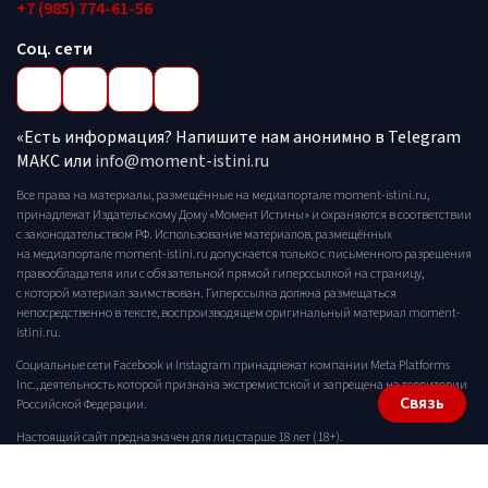
+7 (985) 774-61-56
Соц. сети
«Есть информация? Напишите нам анонимно в Telegram
МАКС или
info@moment-istini.ru
Все права на материалы, размещённые на медиапортале moment-istini.ru,
принадлежат Издательскому Дому «Момент Истины» и охраняются в соответствии
с законодательством РФ. Использование материалов, размещённых
на медиапортале moment-istini.ru допускается только с письменного разрешения
правообладателя или с обязательной прямой гиперссылкой на страницу,
с которой материал заимствован. Гиперссылка должна размещаться
непосредственно в тексте, воспроизводящем оригинальный материал moment-
istini.ru.
Социальные сети Facebook и Instagram принадлежат компании Meta Platforms
Inc., деятельность которой признана экстремистской и запрещена на территории
Связь
Российской Федерации.
Настоящий сайт предназначен для лиц старше 18 лет (18+).
Политика конфиденциальности