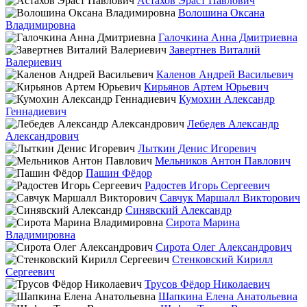
Астахов Эраст Павлович
Волошина Оксана
Владимировна
Галочкина Анна Дмитриевна
Завертнев Виталий
Валериевич
Каленов Андрей Васильевич
Кирьянов Артем Юрьевич
Кумохин Александр
Геннадиевич
Лебедев Александр
Александрович
Лыткин Денис Игоревич
Мельников Антон Павлович
Пашин Фёдор
Радостев Игорь Сергеевич
Савчук Маршалл Викторович
Синявский Александр
Сирота Марина
Владимировна
Сирота Олег Александрович
Стенковский Кирилл
Сергеевич
Трусов Фёдор Николаевич
Шапкина Елена Анатольевна