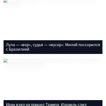
Лула — «вор», судья — «мусор»: Милей поссорился
с Бразилией
Иран взял на прицел Трампа: Израиль слил