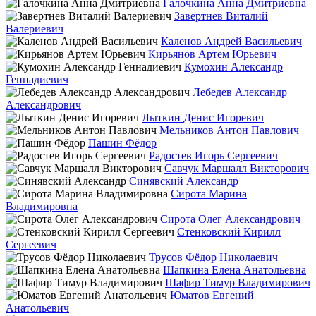
Галочкина Анна Дмитриевна
Завертнев Виталий
Валериевич
Каленов Андрей Васильевич
Кирьянов Артем Юрьевич
Кумохин Александр
Геннадиевич
Лебедев Александр
Александрович
Лыткин Денис Игоревич
Мельников Антон Павлович
Пашин Фёдор
Радостев Игорь Сергеевич
Савчук Маршалл Викторович
Синявский Александр
Сирота Марина
Владимировна
Сирота Олег Александрович
Стенковский Кирилл
Сергеевич
Трусов Фёдор Николаевич
Шапкина Елена Анатольевна
Шафир Тимур Владимирович
Юматов Евгений
Анатольевич