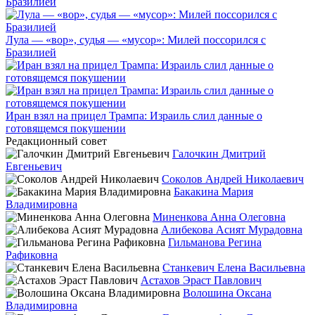
Лула — «вор», судья — «мусор»: Милей поссорился с
Бразилией
Иран взял на прицел Трампа: Израиль слил данные о
готовящемся покушении
Редакционный совет
Галочкин Дмитрий
Евгеньевич
Соколов Андрей Николаевич
Бакакина Мария
Владимировна
Миненкова Анна Олеговна
Алибекова Асият Мурадовна
Гильманова Регина
Рафиковна
Станкевич Елена Васильевна
Астахов Эраст Павлович
Волошина Оксана
Владимировна