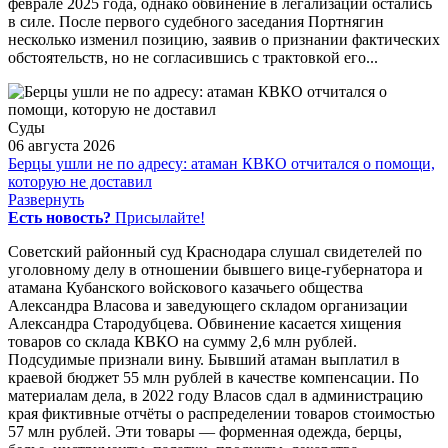
феврале 2025 года, однако обвинение в легализации остались
в силе. После первого судебного заседания Портнягин
несколько изменил позицию, заявив о признании фактических
обстоятельств, но не согласившись с трактовкой его...
Суды
06 августа 2026
Берцы ушли не по адресу: атаман КВКО отчитался о помощи,
которую не доставил
Развернуть
Есть новость?
Присылайте!
Советский районный суд Краснодара слушал свидетелей по
уголовному делу в отношении бывшего вице-губернатора и
атамана Кубанского войскового казачьего общества
Александра Власова и заведующего складом организации
Александра Стародубцева. Обвинение касается хищения
товаров со склада КВКО на сумму 2,6 млн рублей.
Подсудимые признали вину. Бывший атаман выплатил в
краевой бюджет 55 млн рублей в качестве компенсации. По
материалам дела, в 2022 году Власов сдал в администрацию
края фиктивные отчёты о распределении товаров стоимостью
57 млн рублей. Эти товары — форменная одежда, берцы,