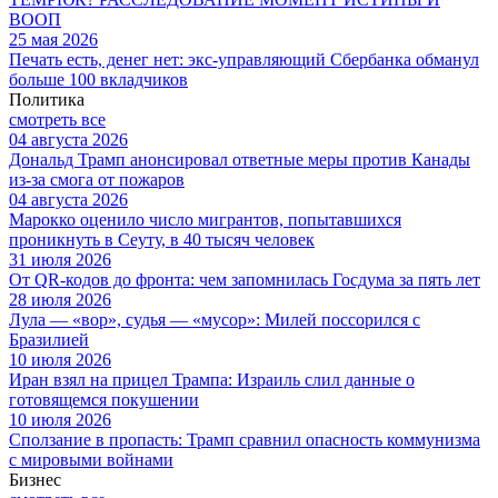
ВООП
25 мая 2026
Печать есть, денег нет: экс‑управляющий Сбербанка обманул
больше 100 вкладчиков
Политика
смотреть все
04 августа 2026
Дональд Трамп анонсировал ответные меры против Канады
из-за смога от пожаров
04 августа 2026
Марокко оценило число мигрантов, попытавшихся
проникнуть в Сеуту, в 40 тысяч человек
31 июля 2026
От QR-кодов до фронта: чем запомнилась Госдума за пять лет
28 июля 2026
Лула — «вор», судья — «мусор»: Милей поссорился с
Бразилией
10 июля 2026
Иран взял на прицел Трампа: Израиль слил данные о
готовящемся покушении
10 июля 2026
Сползание в пропасть: Трамп сравнил опасность коммунизма
с мировыми войнами
Бизнес