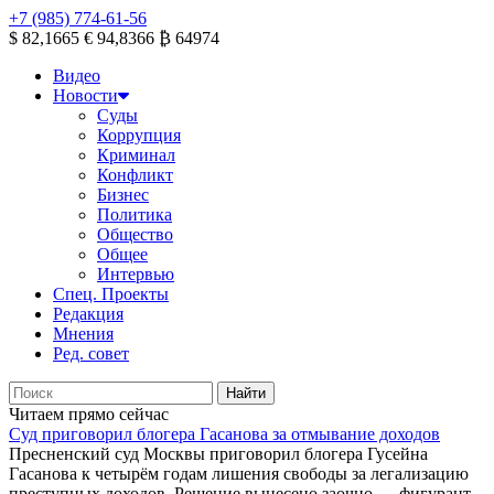
+7 (985) 774-61-56
$ 82,1665
€ 94,8366
₿ 64974
Видео
Новости
Суды
Коррупция
Криминал
Конфликт
Бизнес
Политика
Общество
Общее
Интервью
Спец. Проекты
Редакция
Мнения
Ред. совет
Читаем прямо сейчас
Суд приговорил блогера Гасанова за отмывание доходов
Пресненский суд Москвы приговорил блогера Гусейна
Гасанова к четырём годам лишения свободы за легализацию
преступных доходов. Решение вынесено заочно — фигурант