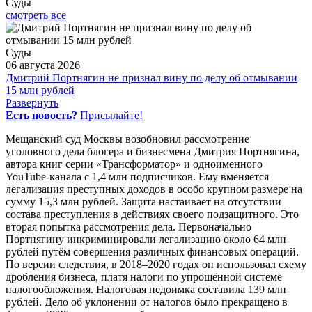
Суды
смотреть все
Суды
06 августа 2026
Дмитрий Портнягин не признал вину по делу об отмывании
15 млн рублей
Развернуть
Есть новость?
Присылайте!
Мещанский суд Москвы возобновил рассмотрение
уголовного дела блогера и бизнесмена Дмитрия Портнягина,
автора книг серии «Трансформатор» и одноименного
YouTube-канала с 1,4 млн подписчиков. Ему вменяется
легализация преступных доходов в особо крупном размере на
сумму 15,3 млн рублей. Защита настаивает на отсутствии
состава преступления в действиях своего подзащитного. Это
вторая попытка рассмотрения дела. Первоначально
Портнягину инкриминировали легализацию около 64 млн
рублей путём совершения различных финансовых операций.
По версии следствия, в 2018–2020 годах он использовал схему
дробления бизнеса, платя налоги по упрощённой системе
налогообложения. Налоговая недоимка составила 139 млн
рублей. Дело об уклонении от налогов было прекращено в