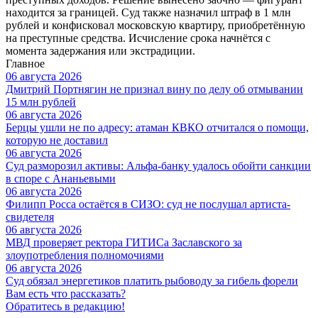
находится за границей. Суд также назначил штраф в 1 млн
рублей и конфисковал московскую квартиру, приобретённую
на преступные средства. Исчисление срока начнётся с
момента задержания или экстрадиции.
Главное
06 августа 2026
Дмитрий Портнягин не признал вину по делу об отмывании
15 млн рублей
06 августа 2026
Берцы ушли не по адресу: атаман КВКО отчитался о помощи,
которую не доставил
06 августа 2026
Суд разморозил активы: Альфа-банку удалось обойти санкции
в споре с Ананьевыми
06 августа 2026
Филипп Росса остаётся в СИЗО: суд не послушал артиста-
свидетеля
06 августа 2026
МВД проверяет ректора ГИТИСа Заславского за
злоупотребления полномочиями
06 августа 2026
Суд обязал энергетиков платить рыбоводу за гибель форели
Вам есть что рассказать?
Обратитесь в редакцию!