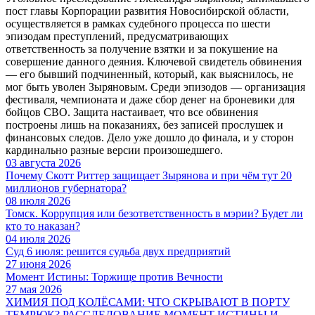
пост главы Корпорации развития Новосибирской области,
осуществляется в рамках судебного процесса по шести
эпизодам преступлений, предусматривающих
ответственность за получение взятки и за покушение на
совершение данного деяния. Ключевой свидетель обвинения
— его бывший подчиненный, который, как выяснилось, не
мог быть уволен Зыряновым. Среди эпизодов — организация
фестиваля, чемпионата и даже сбор денег на броневики для
бойцов СВО. Защита настаивает, что все обвинения
построены лишь на показаниях, без записей прослушек и
финансовых следов. Дело уже дошло до финала, и у сторон
кардинально разные версии произошедшего.
03 августа 2026
Почему Скотт Риттер защищает Зырянова и при чём тут 20
миллионов губернатора?
08 июля 2026
Томск. Коррупция или безответственность в мэрии? Будет ли
кто то наказан?
04 июля 2026
Суд 6 июля: решится судьба двух предприятий
27 июня 2026
Момент Истины: Торжище против Вечности
27 мая 2026
ХИМИЯ ПОД КОЛЁСАМИ: ЧТО СКРЫВАЮТ В ПОРТУ
ТЕМРЮК? РАССЛЕДОВАНИЕ МОМЕНТ ИСТИНЫ И