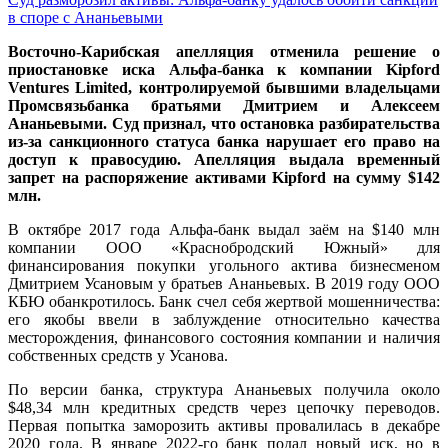
в споре с Ананьевыми
Восточно-Карибская апелляция отменила решение о
приостановке иска Альфа-банка к компании Kipford
Ventures Limited, контролируемой бывшими владельцами
Промсвязьбанка братьями Дмитрием и Алексеем
Ананьевыми. Суд признал, что остановка разбирательства
из-за санкционного статуса банка нарушает его право на
доступ к правосудию. Апелляция выдала временный
запрет на распоряжение активами Kipford на сумму $142
млн.
В октябре 2017 года Альфа-банк выдал заём на $140 млн
компании ООО «Краснобродский Южный» для
финансирования покупки угольного актива бизнесменом
Дмитрием Усановым у братьев Ананьевых. В 2019 году ООО
КБЮ обанкротилось. Банк счел себя жертвой мошенничества:
его якобы ввели в заблуждение относительно качества
месторождения, финансового состояния компании и наличия
собственных средств у Усанова.
По версии банка, структура Ананьевых получила около
$48,34 млн кредитных средств через цепочку переводов.
Первая попытка заморозить активы провалилась в декабре
2020 года. В январе 2022-го банк подал новый иск, но в