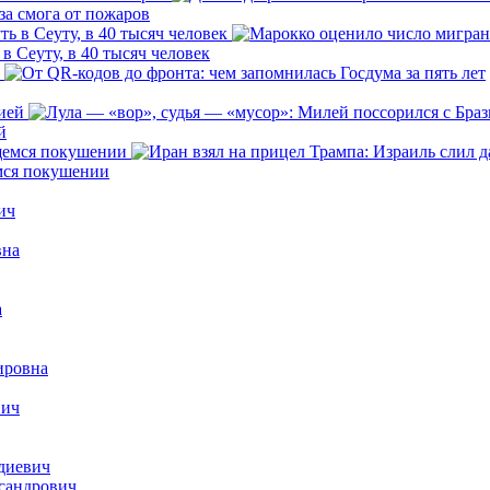
за смога от пожаров
 Сеуту, в 40 тысяч человек
й
емся покушении
ич
вна
а
ировна
вич
диевич
сандрович