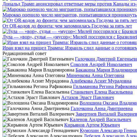
Дональд Трамп анонсировал ответные меры против Канады из-
Марокко оценило число мигрантов, попытавшихся проникнуть в
От QR-кодов до фронта: чем запомнилась Госдума за пять лет
Лула — «вор», судья — «мусор»: Милей поссорился с Бразилие
Иран взял на прицел Трампа: Израиль слил данные о готовящ
Редакционный совет
Галочкин Дмитрий Евгеньев
Соколов Андрей Николаевич
Бакакина Мария Владимиро
Миненкова Анна Олеговна
Алибекова Асият Мурадовна
Гильманова Регина Рафиковн
Станкевич Елена Васильевна
Астахов Эраст Павлович
Волошина Оксана Владим
Галочкина Анна Дмитриевна
Завертнев Виталий Валерие
Каленов Андрей Васильевич
Кирьянов Артем Юрьевич
Кумохин Александр Генна
Лебедев Александр Алек