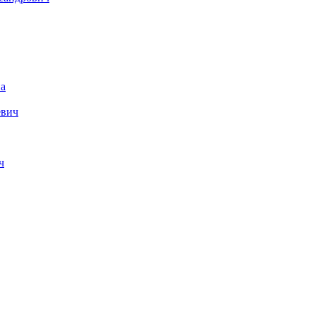
а
евич
ч