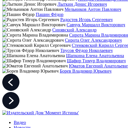
Лыткин Денис Игоревич
Мельников Антон Павлович
Пашин Фёдор
Радостев Игорь Сергеевич
Савчук Маршалл Викторович
Синявский Александр
Сирота Марина Владимировн
Сирота Олег Александрович
Стенковский Кирилл Серге
Трусов Фёдор Николаевич
Шапкина Елена Анатольевна
Шафир Тимур Владимирович
Юматов Евгений Анатольеви
Борев Владимир Юрьевич
Видео
Новости