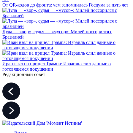
От QR-кодов до фронта: чем запомнилась Госдума за пять лет
Лула — «вор», судья — «мусор»: Милей поссорился с
Бразилией
Иран взял на прицел Трампа: Израиль слил данные о
готовящемся покушении
Редакционный совет