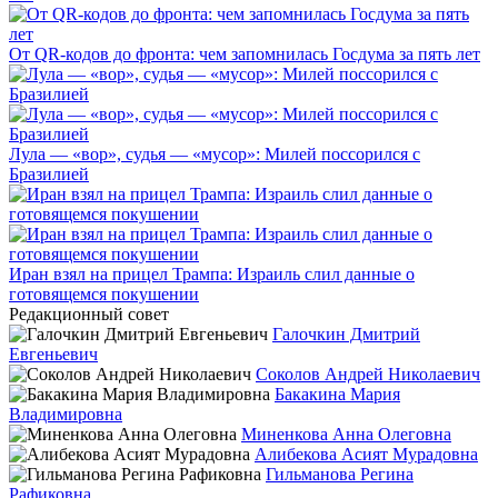
От QR-кодов до фронта: чем запомнилась Госдума за пять лет
Лула — «вор», судья — «мусор»: Милей поссорился с
Бразилией
Иран взял на прицел Трампа: Израиль слил данные о
готовящемся покушении
Редакционный совет
Галочкин Дмитрий
Евгеньевич
Соколов Андрей Николаевич
Бакакина Мария
Владимировна
Миненкова Анна Олеговна
Алибекова Асият Мурадовна
Гильманова Регина
Рафиковна