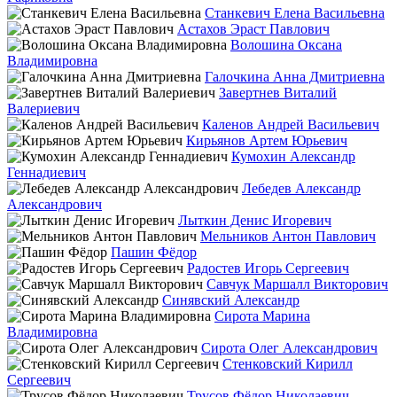
Станкевич Елена Васильевна
Астахов Эраст Павлович
Волошина Оксана
Владимировна
Галочкина Анна Дмитриевна
Завертнев Виталий
Валериевич
Каленов Андрей Васильевич
Кирьянов Артем Юрьевич
Кумохин Александр
Геннадиевич
Лебедев Александр
Александрович
Лыткин Денис Игоревич
Мельников Антон Павлович
Пашин Фёдор
Радостев Игорь Сергеевич
Савчук Маршалл Викторович
Синявский Александр
Сирота Марина
Владимировна
Сирота Олег Александрович
Стенковский Кирилл
Сергеевич
Трусов Фёдор Николаевич