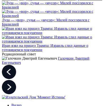
Лула — «вор», судья — «мусор»: Милей поссорился с
Бразилией
Иран взял на прицел Трампа: Израиль слил данные о
готовящемся покушении
Редакционный совет
Галочкин Дмитрий
Евгеньевич
Видео