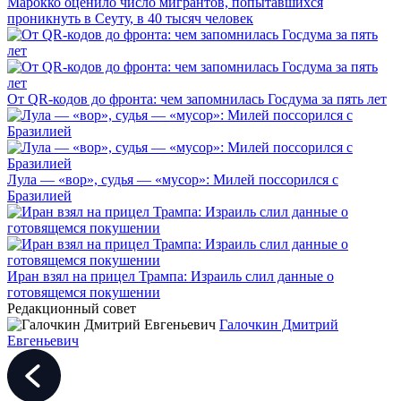
Марокко оценило число мигрантов, попытавшихся
проникнуть в Сеуту, в 40 тысяч человек
От QR-кодов до фронта: чем запомнилась Госдума за пять лет
Лула — «вор», судья — «мусор»: Милей поссорился с
Бразилией
Иран взял на прицел Трампа: Израиль слил данные о
готовящемся покушении
Редакционный совет
Галочкин Дмитрий
Евгеньевич