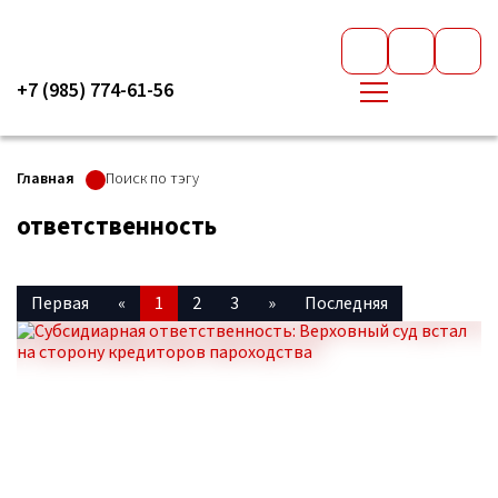
+7 (985) 774-61-56
Главная
Поиск по тэгу
ответственность
Первая
«
1
2
3
»
Последняя