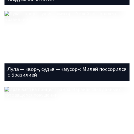
Лула — «вор», судья — «мусор»: Милей поссорился
с Бразилией